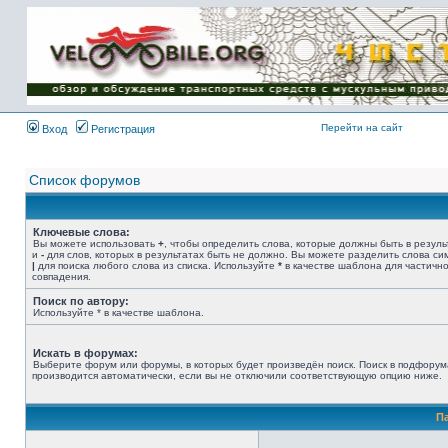
Имя пользователя:
Пароль:
{ LOG_ME_IN_SHORT
}
Перейти на сайт
Вход
Регистрация
Список форумов
Ключевые слова:
Вы можете использовать
+
, чтобы определить слова, которые должны быть в резуль
и
-
для слов, которых в результатах быть не должно. Вы можете разделить слова с
|
для поиска любого слова из списка. Используйте
*
в качестве шаблона для частичн
совпадения.
Поиск по автору:
Используйте * в качестве шаблона.
Искать в форумах:
Выберите форум или форумы, в которых будет произведён поиск. Поиск в подфорум
производится автоматически, если вы не отключили соответствующую опцию ниже.
П