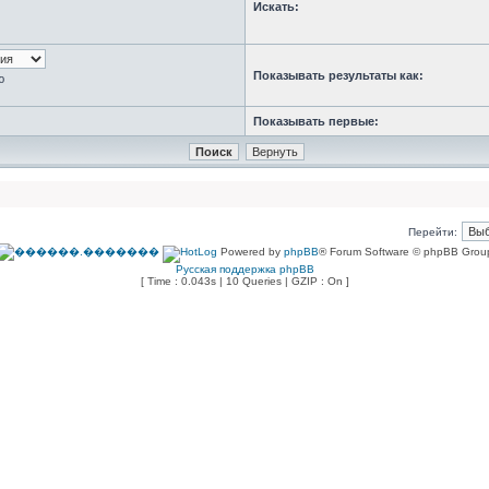
Искать:
Показывать результаты как:
ю
Показывать первые:
Перейти:
Powered by
phpBB
® Forum Software © phpBB Grou
Русская поддержка phpBB
[ Time : 0.043s | 10 Queries | GZIP : On ]