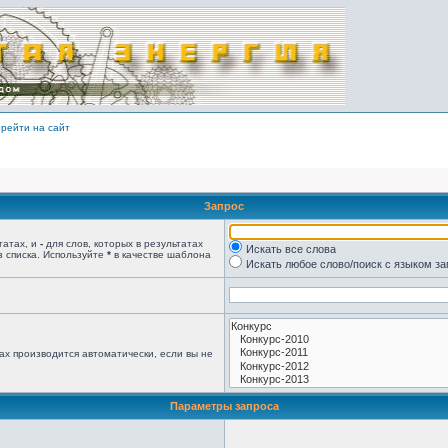
рейти на сайт
Запрос
татах, и
-
для слов, которых в результатах
Искать все слова
з списка. Используйте
*
в качестве шаблона
Искать любое слово/поиск с языком з
ах производится автоматически, если вы не
Параметры запроса