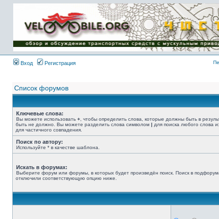
Имя пользователя:
Пароль:
{ LOG_ME_IN_SHORT
}
Пе
Вход
Регистрация
Список форумов
Ключевые слова:
Вы можете использовать
+
, чтобы определить слова, которые должны быть в резуль
быть не должно. Вы можете разделить слова символом
|
для поиска любого слова и
для частичного совпадения.
Поиск по автору:
Используйте * в качестве шаблона.
Искать в форумах:
Выберите форум или форумы, в которых будет произведён поиск. Поиск в подфорум
отключили соответствующую опцию ниже.