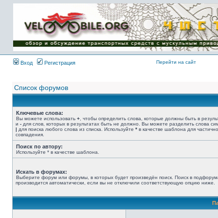
Имя пользователя:
Пароль:
{ LOG_ME_IN_SHORT
}
Перейти на сайт
Вход
Регистрация
Список форумов
Ключевые слова:
Вы можете использовать
+
, чтобы определить слова, которые должны быть в резуль
и
-
для слов, которых в результатах быть не должно. Вы можете разделить слова с
|
для поиска любого слова из списка. Используйте
*
в качестве шаблона для частичн
совпадения.
Поиск по автору:
Используйте * в качестве шаблона.
Искать в форумах:
Выберите форум или форумы, в которых будет произведён поиск. Поиск в подфорум
производится автоматически, если вы не отключили соответствующую опцию ниже.
П