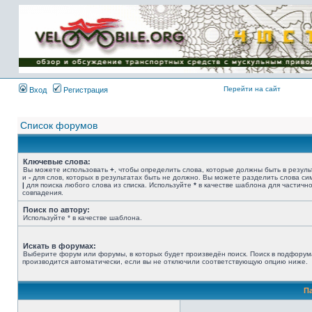
Имя пользователя:
Пароль:
{ LOG_ME_IN_SHORT
}
Перейти на сайт
Вход
Регистрация
Список форумов
Ключевые слова:
Вы можете использовать
+
, чтобы определить слова, которые должны быть в резуль
и
-
для слов, которых в результатах быть не должно. Вы можете разделить слова с
|
для поиска любого слова из списка. Используйте
*
в качестве шаблона для частичн
совпадения.
Поиск по автору:
Используйте * в качестве шаблона.
Искать в форумах:
Выберите форум или форумы, в которых будет произведён поиск. Поиск в подфорум
производится автоматически, если вы не отключили соответствующую опцию ниже.
П