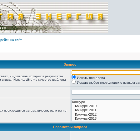
рейти на сайт
Запрос
татах, и
-
для слов, которых в результатах
Искать все слова
з списка. Используйте
*
в качестве шаблона
Искать любое слово/поиск с языком з
ах производится автоматически, если вы не
Параметры запроса