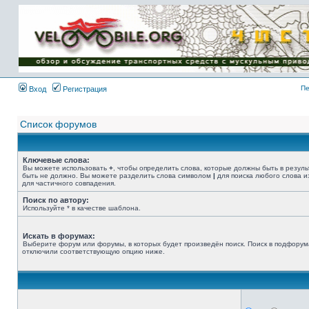
Имя пользователя:
Пароль:
{ LOG_ME_IN_SHORT
}
Пе
Вход
Регистрация
Список форумов
Ключевые слова:
Вы можете использовать
+
, чтобы определить слова, которые должны быть в резуль
быть не должно. Вы можете разделить слова символом
|
для поиска любого слова и
для частичного совпадения.
Поиск по автору:
Используйте * в качестве шаблона.
Искать в форумах:
Выберите форум или форумы, в которых будет произведён поиск. Поиск в подфорум
отключили соответствующую опцию ниже.