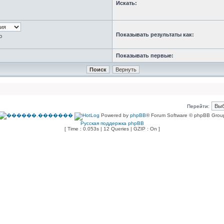
Искать:
Показывать результаты как:
ю
Показывать первые:
Перейти:
Powered by
phpBB
® Forum Software © phpBB Grou
Русская поддержка phpBB
[ Time : 0.053s | 12 Queries | GZIP : On ]