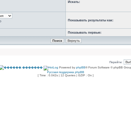
Искать:
Показывать результаты как:
ю
Показывать первые:
Перейти:
Powered by
phpBB
® Forum Software © phpBB Grou
Русская поддержка phpBB
[ Time : 0.042s | 12 Queries | GZIP : On ]