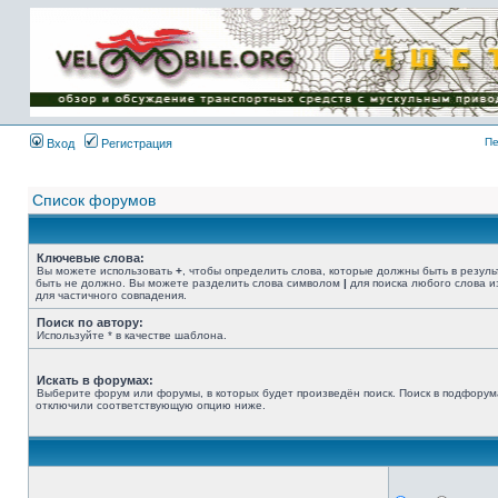
Имя пользователя:
Пароль:
{ LOG_ME_IN_SHORT
}
Пе
Вход
Регистрация
Список форумов
Ключевые слова:
Вы можете использовать
+
, чтобы определить слова, которые должны быть в резуль
быть не должно. Вы можете разделить слова символом
|
для поиска любого слова и
для частичного совпадения.
Поиск по автору:
Используйте * в качестве шаблона.
Искать в форумах:
Выберите форум или форумы, в которых будет произведён поиск. Поиск в подфорум
отключили соответствующую опцию ниже.