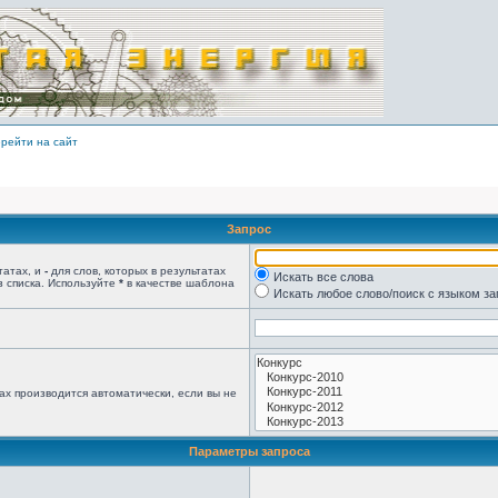
рейти на сайт
Запрос
татах, и
-
для слов, которых в результатах
Искать все слова
з списка. Используйте
*
в качестве шаблона
Искать любое слово/поиск с языком з
ах производится автоматически, если вы не
Параметры запроса