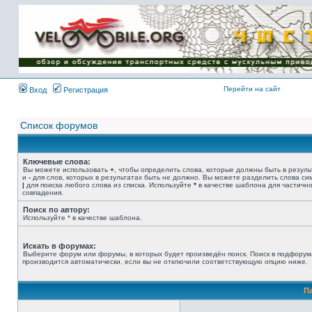
Имя пользователя:
Пароль:
{ LOG_ME_IN_SHORT
}
Перейти на сайт
Вход
Регистрация
Список форумов
Ключевые слова:
Вы можете использовать
+
, чтобы определить слова, которые должны быть в резуль
и
-
для слов, которых в результатах быть не должно. Вы можете разделить слова с
|
для поиска любого слова из списка. Используйте
*
в качестве шаблона для частичн
совпадения.
Поиск по автору:
Используйте * в качестве шаблона.
Искать в форумах:
Выберите форум или форумы, в которых будет произведён поиск. Поиск в подфорум
производится автоматически, если вы не отключили соответствующую опцию ниже.
П