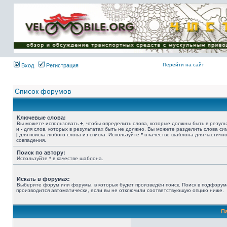
Имя пользователя:
Пароль:
{ LOG_ME_IN_SHORT
}
Перейти на сайт
Вход
Регистрация
Список форумов
Ключевые слова:
Вы можете использовать
+
, чтобы определить слова, которые должны быть в резуль
и
-
для слов, которых в результатах быть не должно. Вы можете разделить слова с
|
для поиска любого слова из списка. Используйте
*
в качестве шаблона для частичн
совпадения.
Поиск по автору:
Используйте * в качестве шаблона.
Искать в форумах:
Выберите форум или форумы, в которых будет произведён поиск. Поиск в подфорум
производится автоматически, если вы не отключили соответствующую опцию ниже.
П