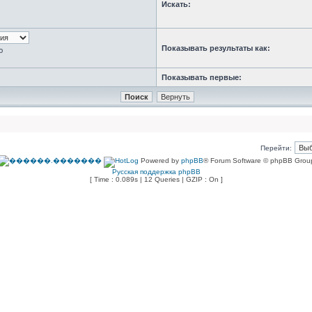
Искать:
Показывать результаты как:
ю
Показывать первые:
Перейти:
Powered by
phpBB
® Forum Software © phpBB Grou
Русская поддержка phpBB
[ Time : 0.089s | 12 Queries | GZIP : On ]