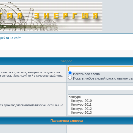
рейти на сайт
Запрос
татах, и
-
для слов, которых в результатах
Искать все слова
з списка. Используйте
*
в качестве шаблона
Искать любое слово/поиск с языком з
ах производится автоматически, если вы не
Параметры запроса