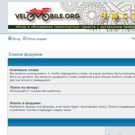
Имя пользователя:
Пароль:
{ LOG_ME_IN_SHORT
}
Пе
Вход
Регистрация
Список форумов
Ключевые слова:
Вы можете использовать
+
, чтобы определить слова, которые должны быть в резуль
быть не должно. Вы можете разделить слова символом
|
для поиска любого слова и
для частичного совпадения.
Поиск по автору:
Используйте * в качестве шаблона.
Искать в форумах:
Выберите форум или форумы, в которых будет произведён поиск. Поиск в подфорум
отключили соответствующую опцию ниже.