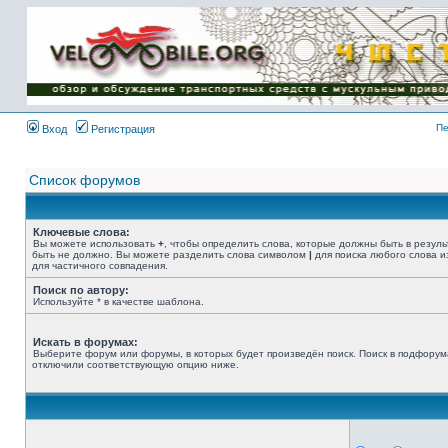
Имя пользователя:
Пароль:
{ LOG_ME_IN_SHORT
}
Пе
Вход
Регистрация
Список форумов
Ключевые слова:
Вы можете использовать
+
, чтобы определить слова, которые должны быть в резуль
быть не должно. Вы можете разделить слова символом
|
для поиска любого слова и
для частичного совпадения.
Поиск по автору:
Используйте * в качестве шаблона.
Искать в форумах:
Выберите форум или форумы, в которых будет произведён поиск. Поиск в подфорум
отключили соответствующую опцию ниже.