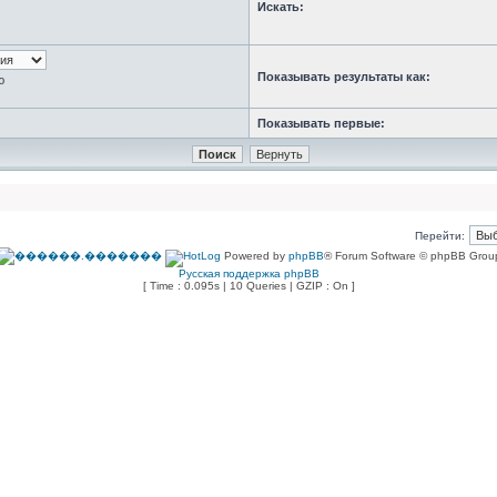
Искать:
Показывать результаты как:
ю
Показывать первые:
Перейти:
Powered by
phpBB
® Forum Software © phpBB Grou
Русская поддержка phpBB
[ Time : 0.095s | 10 Queries | GZIP : On ]