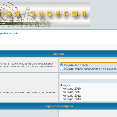
рейти на сайт
Запрос
татах, и
-
для слов, которых в результатах
Искать все слова
з списка. Используйте
*
в качестве шаблона
Искать любое слово/поиск с языком з
ах производится автоматически, если вы не
Параметры запроса