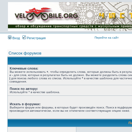
Имя пользователя:
Пароль:
{ LOG_ME_IN_SHORT
}
Перейти на сайт
Вход
Регистрация
Список форумов
Ключевые слова:
Вы можете использовать
+
, чтобы определить слова, которые должны быть в резуль
и
-
для слов, которых в результатах быть не должно. Вы можете разделить слова с
|
для поиска любого слова из списка. Используйте
*
в качестве шаблона для частичн
совпадения.
Поиск по автору:
Используйте * в качестве шаблона.
Искать в форумах:
Выберите форум или форумы, в которых будет произведён поиск. Поиск в подфорум
производится автоматически, если вы не отключили соответствующую опцию ниже.
П