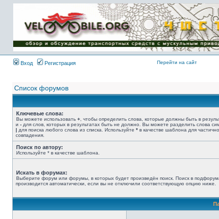
Имя пользователя:
Пароль:
{ LOG_ME_IN_SHORT
}
Перейти на сайт
Вход
Регистрация
Список форумов
Ключевые слова:
Вы можете использовать
+
, чтобы определить слова, которые должны быть в резуль
и
-
для слов, которых в результатах быть не должно. Вы можете разделить слова с
|
для поиска любого слова из списка. Используйте
*
в качестве шаблона для частичн
совпадения.
Поиск по автору:
Используйте * в качестве шаблона.
Искать в форумах:
Выберите форум или форумы, в которых будет произведён поиск. Поиск в подфорум
производится автоматически, если вы не отключили соответствующую опцию ниже.
П