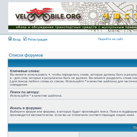
Имя пользователя:
Пароль:
{ LOG_ME_IN_SHORT
}
Перейти на сайт
Вход
Регистрация
Список форумов
Ключевые слова:
Вы можете использовать
+
, чтобы определить слова, которые должны быть в резуль
и
-
для слов, которых в результатах быть не должно. Вы можете разделить слова с
|
для поиска любого слова из списка. Используйте
*
в качестве шаблона для частичн
совпадения.
Поиск по автору:
Используйте * в качестве шаблона.
Искать в форумах:
Выберите форум или форумы, в которых будет произведён поиск. Поиск в подфорум
производится автоматически, если вы не отключили соответствующую опцию ниже.
П