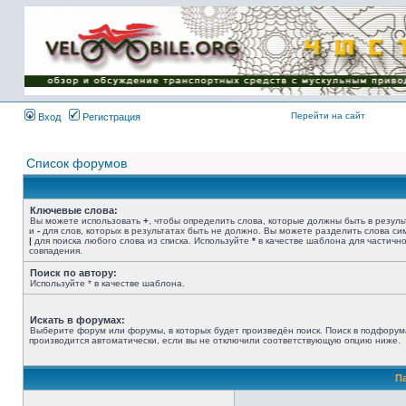
Имя пользователя:
Пароль:
{ LOG_ME_IN_SHORT
}
Перейти на сайт
Вход
Регистрация
Список форумов
Ключевые слова:
Вы можете использовать
+
, чтобы определить слова, которые должны быть в резуль
и
-
для слов, которых в результатах быть не должно. Вы можете разделить слова с
|
для поиска любого слова из списка. Используйте
*
в качестве шаблона для частичн
совпадения.
Поиск по автору:
Используйте * в качестве шаблона.
Искать в форумах:
Выберите форум или форумы, в которых будет произведён поиск. Поиск в подфорум
производится автоматически, если вы не отключили соответствующую опцию ниже.
П