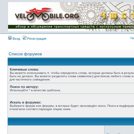
Имя пользователя:
Пароль:
{ LOG_ME_IN_SHORT
}
Пе
Вход
Регистрация
Список форумов
Ключевые слова:
Вы можете использовать
+
, чтобы определить слова, которые должны быть в резуль
быть не должно. Вы можете разделить слова символом
|
для поиска любого слова и
для частичного совпадения.
Поиск по автору:
Используйте * в качестве шаблона.
Искать в форумах:
Выберите форум или форумы, в которых будет произведён поиск. Поиск в подфорум
отключили соответствующую опцию ниже.