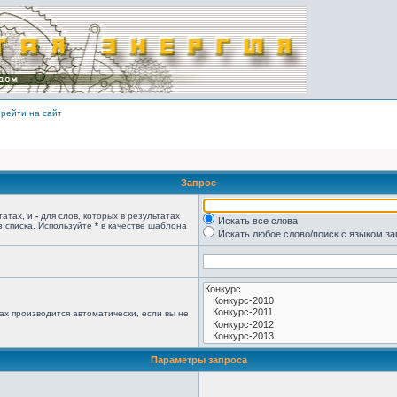
рейти на сайт
Запрос
татах, и
-
для слов, которых в результатах
Искать все слова
з списка. Используйте
*
в качестве шаблона
Искать любое слово/поиск с языком з
ах производится автоматически, если вы не
Параметры запроса