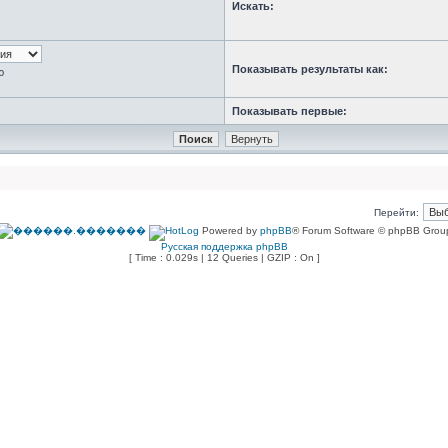
Искать:
Показывать результаты как:
ю
Показывать первые:
Перейти:
Powered by
phpBB
® Forum Software © phpBB Grou
Русская поддержка phpBB
[ Time : 0.029s | 12 Queries | GZIP : On ]