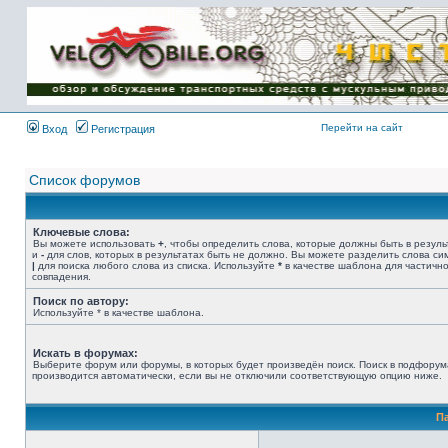
Имя пользователя:
Пароль:
{ LOG_ME_IN_SHORT
}
Перейти на сайт
Вход
Регистрация
Список форумов
Ключевые слова:
Вы можете использовать
+
, чтобы определить слова, которые должны быть в резуль
и
-
для слов, которых в результатах быть не должно. Вы можете разделить слова с
|
для поиска любого слова из списка. Используйте
*
в качестве шаблона для частичн
совпадения.
Поиск по автору:
Используйте * в качестве шаблона.
Искать в форумах:
Выберите форум или форумы, в которых будет произведён поиск. Поиск в подфорум
производится автоматически, если вы не отключили соответствующую опцию ниже.
П