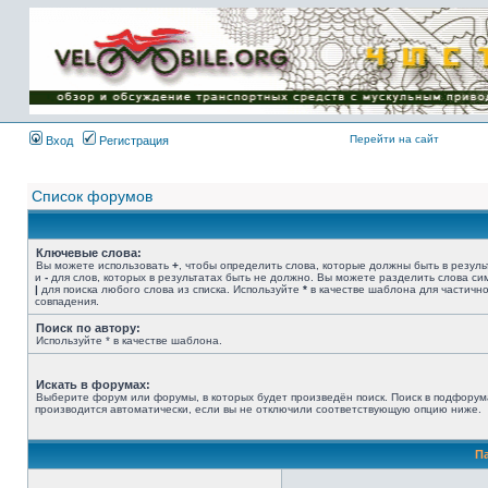
Имя пользователя:
Пароль:
{ LOG_ME_IN_SHORT
}
Перейти на сайт
Вход
Регистрация
Список форумов
Ключевые слова:
Вы можете использовать
+
, чтобы определить слова, которые должны быть в резуль
и
-
для слов, которых в результатах быть не должно. Вы можете разделить слова с
|
для поиска любого слова из списка. Используйте
*
в качестве шаблона для частичн
совпадения.
Поиск по автору:
Используйте * в качестве шаблона.
Искать в форумах:
Выберите форум или форумы, в которых будет произведён поиск. Поиск в подфорум
производится автоматически, если вы не отключили соответствующую опцию ниже.
П