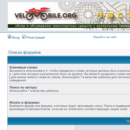
Имя пользователя:
Пароль:
{ LOG_ME_IN_SHORT
}
Перейти на сайт
Вход
Регистрация
Список форумов
Ключевые слова:
Вы можете использовать
+
, чтобы определить слова, которые должны быть в резуль
и
-
для слов, которых в результатах быть не должно. Вы можете разделить слова с
|
для поиска любого слова из списка. Используйте
*
в качестве шаблона для частичн
совпадения.
Поиск по автору:
Используйте * в качестве шаблона.
Искать в форумах:
Выберите форум или форумы, в которых будет произведён поиск. Поиск в подфорум
производится автоматически, если вы не отключили соответствующую опцию ниже.
П