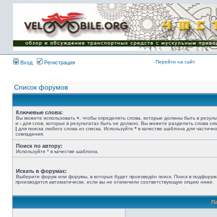
Имя пользователя:
Пароль:
{ LOG_ME_IN_SHORT
}
Перейти на сайт
Вход
Регистрация
Список форумов
Ключевые слова:
Вы можете использовать
+
, чтобы определить слова, которые должны быть в резуль
и
-
для слов, которых в результатах быть не должно. Вы можете разделить слова с
|
для поиска любого слова из списка. Используйте
*
в качестве шаблона для частичн
совпадения.
Поиск по автору:
Используйте * в качестве шаблона.
Искать в форумах:
Выберите форум или форумы, в которых будет произведён поиск. Поиск в подфорум
производится автоматически, если вы не отключили соответствующую опцию ниже.
П