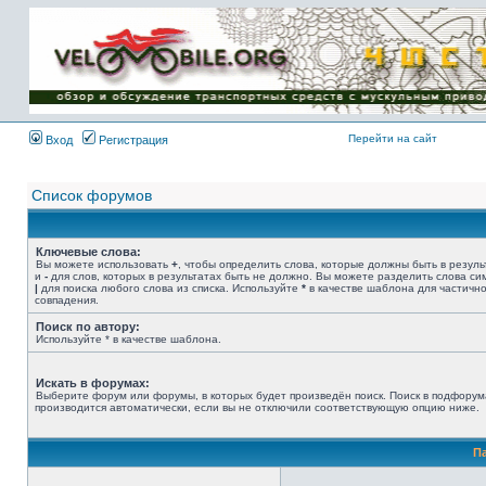
Имя пользователя:
Пароль:
{ LOG_ME_IN_SHORT
}
Перейти на сайт
Вход
Регистрация
Список форумов
Ключевые слова:
Вы можете использовать
+
, чтобы определить слова, которые должны быть в резуль
и
-
для слов, которых в результатах быть не должно. Вы можете разделить слова с
|
для поиска любого слова из списка. Используйте
*
в качестве шаблона для частичн
совпадения.
Поиск по автору:
Используйте * в качестве шаблона.
Искать в форумах:
Выберите форум или форумы, в которых будет произведён поиск. Поиск в подфорум
производится автоматически, если вы не отключили соответствующую опцию ниже.
П