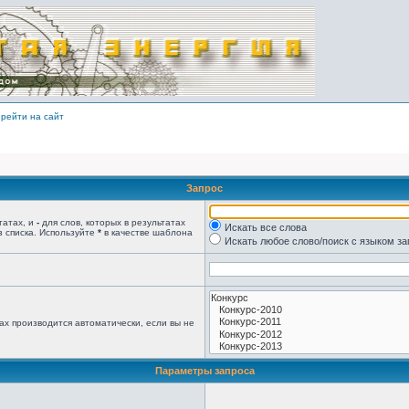
рейти на сайт
Запрос
татах, и
-
для слов, которых в результатах
Искать все слова
з списка. Используйте
*
в качестве шаблона
Искать любое слово/поиск с языком з
ах производится автоматически, если вы не
Параметры запроса