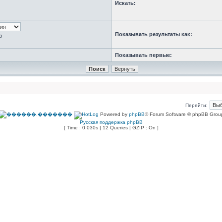
Искать:
Показывать результаты как:
ю
Показывать первые:
Перейти:
Powered by
phpBB
® Forum Software © phpBB Grou
Русская поддержка phpBB
[ Time : 0.030s | 12 Queries | GZIP : On ]