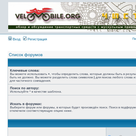
Имя пользователя:
Пароль:
{ LOG_ME_IN_SHORT
}
Пе
Вход
Регистрация
Список форумов
Ключевые слова:
Вы можете использовать
+
, чтобы определить слова, которые должны быть в резуль
быть не должно. Вы можете разделить слова символом
|
для поиска любого слова и
для частичного совпадения.
Поиск по автору:
Используйте * в качестве шаблона.
Искать в форумах:
Выберите форум или форумы, в которых будет произведён поиск. Поиск в подфорум
отключили соответствующую опцию ниже.