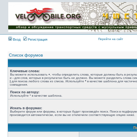
Имя пользователя:
Пароль:
{ LOG_ME_IN_SHORT
}
Перейти на сайт
Вход
Регистрация
Список форумов
Ключевые слова:
Вы можете использовать
+
, чтобы определить слова, которые должны быть в резуль
и
-
для слов, которых в результатах быть не должно. Вы можете разделить слова с
|
для поиска любого слова из списка. Используйте
*
в качестве шаблона для частичн
совпадения.
Поиск по автору:
Используйте * в качестве шаблона.
Искать в форумах:
Выберите форум или форумы, в которых будет произведён поиск. Поиск в подфорум
производится автоматически, если вы не отключили соответствующую опцию ниже.
П