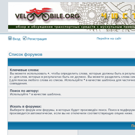
Имя пользователя:
Пароль:
{ LOG_ME_IN_SHORT
}
Перейти на сайт
Вход
Регистрация
Список форумов
Ключевые слова:
Вы можете использовать
+
, чтобы определить слова, которые должны быть в резуль
и
-
для слов, которых в результатах быть не должно. Вы можете разделить слова с
|
для поиска любого слова из списка. Используйте
*
в качестве шаблона для частичн
совпадения.
Поиск по автору:
Используйте * в качестве шаблона.
Искать в форумах:
Выберите форум или форумы, в которых будет произведён поиск. Поиск в подфорум
производится автоматически, если вы не отключили соответствующую опцию ниже.
П