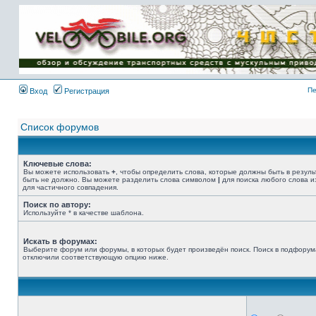
Имя пользователя:
Пароль:
{ LOG_ME_IN_SHORT
}
Пе
Вход
Регистрация
Список форумов
Ключевые слова:
Вы можете использовать
+
, чтобы определить слова, которые должны быть в резуль
быть не должно. Вы можете разделить слова символом
|
для поиска любого слова и
для частичного совпадения.
Поиск по автору:
Используйте * в качестве шаблона.
Искать в форумах:
Выберите форум или форумы, в которых будет произведён поиск. Поиск в подфорум
отключили соответствующую опцию ниже.