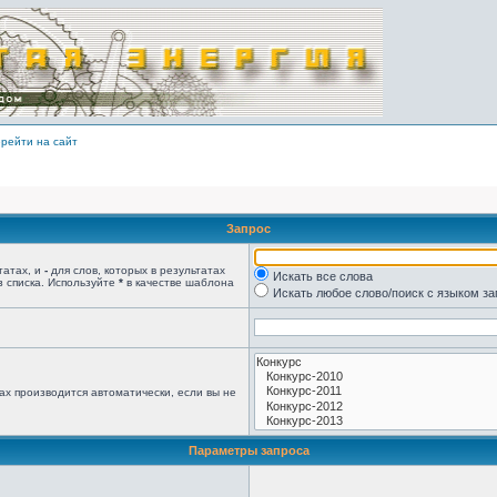
рейти на сайт
Запрос
татах, и
-
для слов, которых в результатах
Искать все слова
з списка. Используйте
*
в качестве шаблона
Искать любое слово/поиск с языком з
ах производится автоматически, если вы не
Параметры запроса