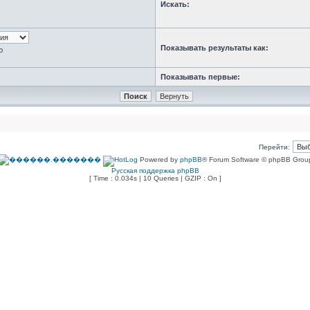
Искать:
Показывать результаты как:
ю
Показывать первые:
Перейти:
Powered by
phpBB
® Forum Software © phpBB Grou
Русская поддержка phpBB
[ Time : 0.034s | 10 Queries | GZIP : On ]