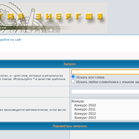
рейти на сайт
Запрос
татах, и
-
для слов, которых в результатах
Искать все слова
з списка. Используйте
*
в качестве шаблона
Искать любое слово/поиск с языком з
ах производится автоматически, если вы не
Параметры запроса