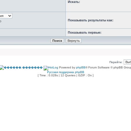
Искать:
Показывать результаты как:
ю
Показывать первые:
Перейти:
Powered by
phpBB
® Forum Software © phpBB Grou
Русская поддержка phpBB
[ Time : 0.028s | 12 Queries | GZIP : On ]