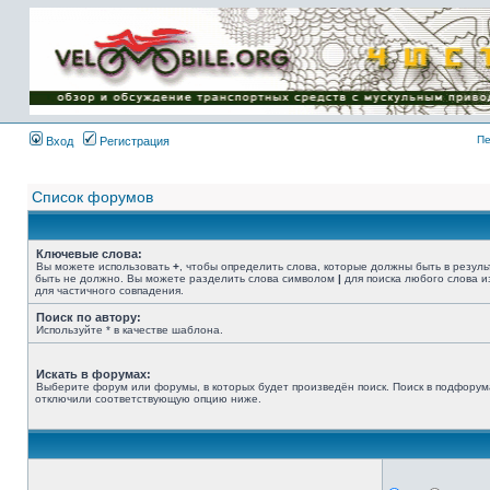
Имя пользователя:
Пароль:
{ LOG_ME_IN_SHORT
}
Пе
Вход
Регистрация
Список форумов
Ключевые слова:
Вы можете использовать
+
, чтобы определить слова, которые должны быть в резуль
быть не должно. Вы можете разделить слова символом
|
для поиска любого слова и
для частичного совпадения.
Поиск по автору:
Используйте * в качестве шаблона.
Искать в форумах:
Выберите форум или форумы, в которых будет произведён поиск. Поиск в подфорум
отключили соответствующую опцию ниже.