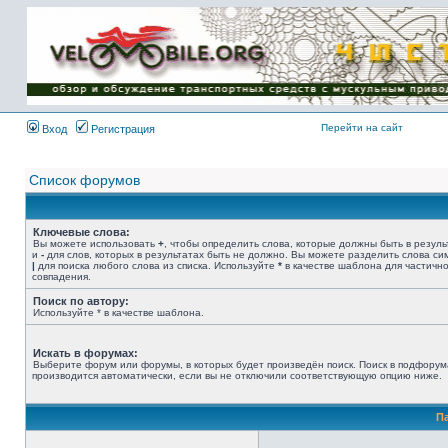
Имя пользователя:
Пароль:
{ LOG_ME_IN_SHORT
}
Перейти на сайт
Вход
Регистрация
Список форумов
Ключевые слова:
Вы можете использовать
+
, чтобы определить слова, которые должны быть в резуль
и
-
для слов, которых в результатах быть не должно. Вы можете разделить слова с
|
для поиска любого слова из списка. Используйте
*
в качестве шаблона для частичн
совпадения.
Поиск по автору:
Используйте * в качестве шаблона.
Искать в форумах:
Выберите форум или форумы, в которых будет произведён поиск. Поиск в подфорум
производится автоматически, если вы не отключили соответствующую опцию ниже.
П