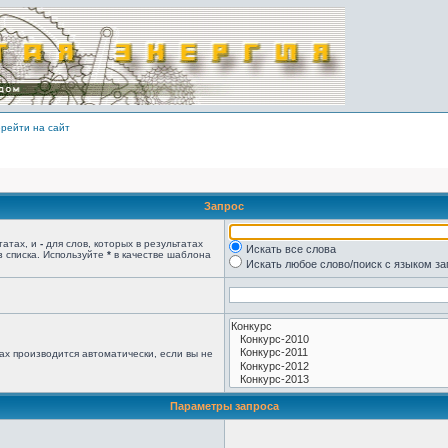
рейти на сайт
Запрос
татах, и
-
для слов, которых в результатах
Искать все слова
з списка. Используйте
*
в качестве шаблона
Искать любое слово/поиск с языком з
ах производится автоматически, если вы не
Параметры запроса