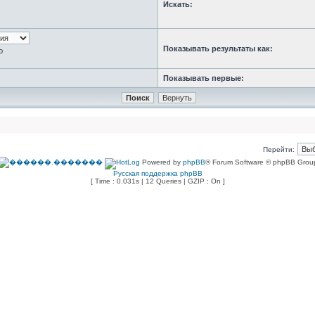
Искать:
Показывать результаты как:
ю
Показывать первые:
Перейти:
Powered by
phpBB
® Forum Software © phpBB Grou
Русская поддержка phpBB
[ Time : 0.031s | 12 Queries | GZIP : On ]