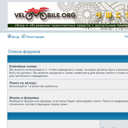
Имя пользователя:
Пароль:
{ LOG_ME_IN_SHORT
}
Пе
Вход
Регистрация
Список форумов
Ключевые слова:
Вы можете использовать
+
, чтобы определить слова, которые должны быть в резуль
быть не должно. Вы можете разделить слова символом
|
для поиска любого слова и
для частичного совпадения.
Поиск по автору:
Используйте * в качестве шаблона.
Искать в форумах:
Выберите форум или форумы, в которых будет произведён поиск. Поиск в подфорум
отключили соответствующую опцию ниже.