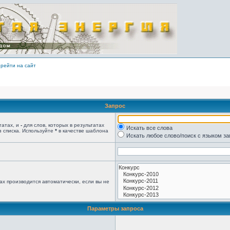
рейти на сайт
Запрос
татах, и
-
для слов, которых в результатах
Искать все слова
з списка. Используйте
*
в качестве шаблона
Искать любое слово/поиск с языком з
ах производится автоматически, если вы не
Параметры запроса