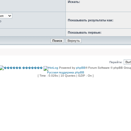
Искать:
Показывать результаты как:
ю
Показывать первые:
Перейти:
Powered by
phpBB
® Forum Software © phpBB Grou
Русская поддержка phpBB
[ Time : 0.026s | 10 Queries | GZIP : On ]