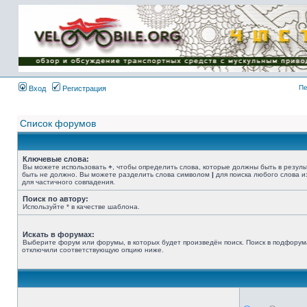
Имя пользователя:
Пароль:
{ LOG_ME_IN_SHORT
}
Пе
Вход
Регистрация
Список форумов
Ключевые слова:
Вы можете использовать
+
, чтобы определить слова, которые должны быть в резуль
быть не должно. Вы можете разделить слова символом
|
для поиска любого слова и
для частичного совпадения.
Поиск по автору:
Используйте * в качестве шаблона.
Искать в форумах:
Выберите форум или форумы, в которых будет произведён поиск. Поиск в подфорум
отключили соответствующую опцию ниже.