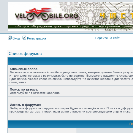
Имя пользователя:
Пароль:
{ LOG_ME_IN_SHORT
}
Перейти на сайт
Вход
Регистрация
Список форумов
Ключевые слова:
Вы можете использовать
+
, чтобы определить слова, которые должны быть в резуль
и
-
для слов, которых в результатах быть не должно. Вы можете разделить слова с
|
для поиска любого слова из списка. Используйте
*
в качестве шаблона для частичн
совпадения.
Поиск по автору:
Используйте * в качестве шаблона.
Искать в форумах:
Выберите форум или форумы, в которых будет произведён поиск. Поиск в подфорум
производится автоматически, если вы не отключили соответствующую опцию ниже.
П