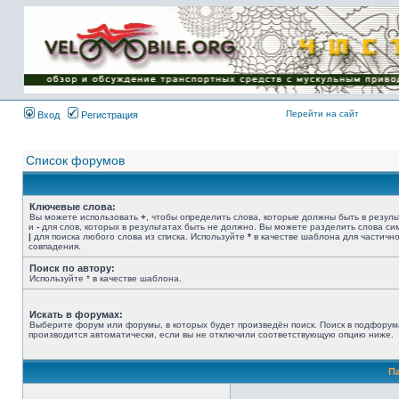
Имя пользователя:
Пароль:
{ LOG_ME_IN_SHORT
}
Перейти на сайт
Вход
Регистрация
Список форумов
Ключевые слова:
Вы можете использовать
+
, чтобы определить слова, которые должны быть в резуль
и
-
для слов, которых в результатах быть не должно. Вы можете разделить слова с
|
для поиска любого слова из списка. Используйте
*
в качестве шаблона для частичн
совпадения.
Поиск по автору:
Используйте * в качестве шаблона.
Искать в форумах:
Выберите форум или форумы, в которых будет произведён поиск. Поиск в подфорум
производится автоматически, если вы не отключили соответствующую опцию ниже.
П