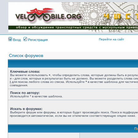
Имя пользователя:
Пароль:
{ LOG_ME_IN_SHORT
}
Перейти на сайт
Вход
Регистрация
Список форумов
Ключевые слова:
Вы можете использовать
+
, чтобы определить слова, которые должны быть в резуль
и
-
для слов, которых в результатах быть не должно. Вы можете разделить слова с
|
для поиска любого слова из списка. Используйте
*
в качестве шаблона для частичн
совпадения.
Поиск по автору:
Используйте * в качестве шаблона.
Искать в форумах:
Выберите форум или форумы, в которых будет произведён поиск. Поиск в подфорум
производится автоматически, если вы не отключили соответствующую опцию ниже.
П