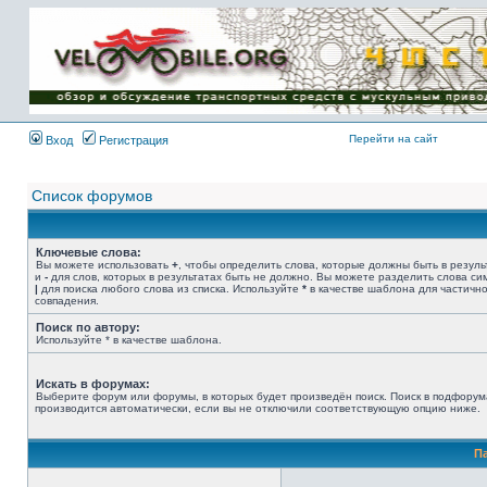
Имя пользователя:
Пароль:
{ LOG_ME_IN_SHORT
}
Перейти на сайт
Вход
Регистрация
Список форумов
Ключевые слова:
Вы можете использовать
+
, чтобы определить слова, которые должны быть в резуль
и
-
для слов, которых в результатах быть не должно. Вы можете разделить слова с
|
для поиска любого слова из списка. Используйте
*
в качестве шаблона для частичн
совпадения.
Поиск по автору:
Используйте * в качестве шаблона.
Искать в форумах:
Выберите форум или форумы, в которых будет произведён поиск. Поиск в подфорум
производится автоматически, если вы не отключили соответствующую опцию ниже.
П