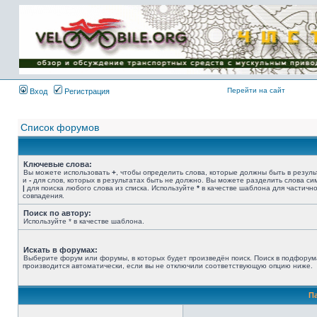
Имя пользователя:
Пароль:
{ LOG_ME_IN_SHORT
}
Перейти на сайт
Вход
Регистрация
Список форумов
Ключевые слова:
Вы можете использовать
+
, чтобы определить слова, которые должны быть в резуль
и
-
для слов, которых в результатах быть не должно. Вы можете разделить слова с
|
для поиска любого слова из списка. Используйте
*
в качестве шаблона для частичн
совпадения.
Поиск по автору:
Используйте * в качестве шаблона.
Искать в форумах:
Выберите форум или форумы, в которых будет произведён поиск. Поиск в подфорум
производится автоматически, если вы не отключили соответствующую опцию ниже.
П