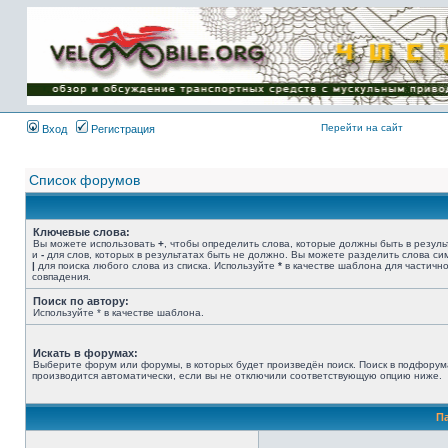
Имя пользователя:
Пароль:
{ LOG_ME_IN_SHORT
}
Перейти на сайт
Вход
Регистрация
Список форумов
Ключевые слова:
Вы можете использовать
+
, чтобы определить слова, которые должны быть в резуль
и
-
для слов, которых в результатах быть не должно. Вы можете разделить слова с
|
для поиска любого слова из списка. Используйте
*
в качестве шаблона для частичн
совпадения.
Поиск по автору:
Используйте * в качестве шаблона.
Искать в форумах:
Выберите форум или форумы, в которых будет произведён поиск. Поиск в подфорум
производится автоматически, если вы не отключили соответствующую опцию ниже.
П