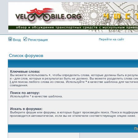
Имя пользователя:
Пароль:
{ LOG_ME_IN_SHORT
}
Перейти на сайт
Вход
Регистрация
Список форумов
Ключевые слова:
Вы можете использовать
+
, чтобы определить слова, которые должны быть в резуль
и
-
для слов, которых в результатах быть не должно. Вы можете разделить слова с
|
для поиска любого слова из списка. Используйте
*
в качестве шаблона для частичн
совпадения.
Поиск по автору:
Используйте * в качестве шаблона.
Искать в форумах:
Выберите форум или форумы, в которых будет произведён поиск. Поиск в подфорум
производится автоматически, если вы не отключили соответствующую опцию ниже.
П