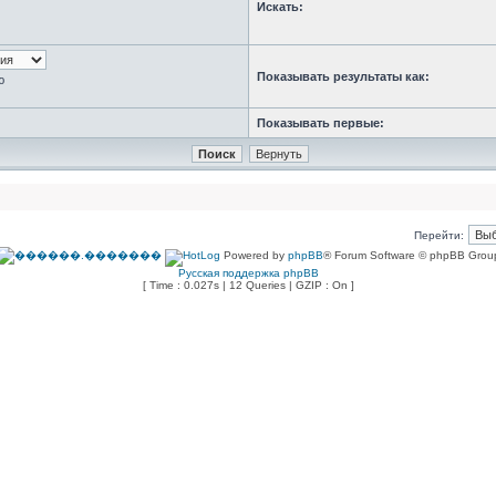
Искать:
Показывать результаты как:
ю
Показывать первые:
Перейти:
Powered by
phpBB
® Forum Software © phpBB Grou
Русская поддержка phpBB
[ Time : 0.027s | 12 Queries | GZIP : On ]