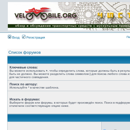
Имя пользователя:
Пароль:
{ LOG_ME_IN_SHORT
}
Пе
Вход
Регистрация
Список форумов
Ключевые слова:
Вы можете использовать
+
, чтобы определить слова, которые должны быть в резуль
быть не должно. Вы можете разделить слова символом
|
для поиска любого слова и
для частичного совпадения.
Поиск по автору:
Используйте * в качестве шаблона.
Искать в форумах:
Выберите форум или форумы, в которых будет произведён поиск. Поиск в подфорум
отключили соответствующую опцию ниже.