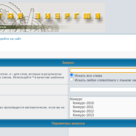
рейти на сайт
Запрос
татах, и
-
для слов, которых в результатах
Искать все слова
з списка. Используйте
*
в качестве шаблона
Искать любое слово/поиск с языком з
ах производится автоматически, если вы не
Параметры запроса