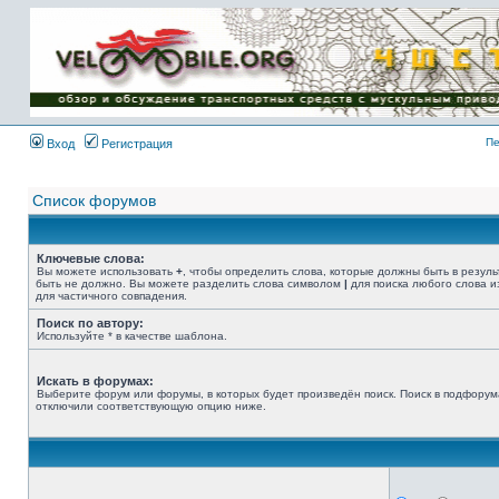
Имя пользователя:
Пароль:
{ LOG_ME_IN_SHORT
}
Пе
Вход
Регистрация
Список форумов
Ключевые слова:
Вы можете использовать
+
, чтобы определить слова, которые должны быть в резуль
быть не должно. Вы можете разделить слова символом
|
для поиска любого слова и
для частичного совпадения.
Поиск по автору:
Используйте * в качестве шаблона.
Искать в форумах:
Выберите форум или форумы, в которых будет произведён поиск. Поиск в подфорум
отключили соответствующую опцию ниже.