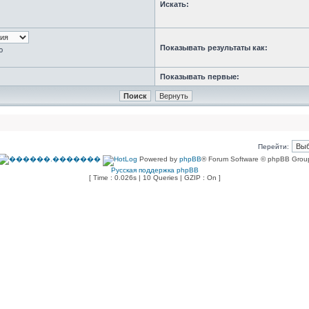
Искать:
Показывать результаты как:
ю
Показывать первые:
Перейти:
Powered by
phpBB
® Forum Software © phpBB Grou
Русская поддержка phpBB
[ Time : 0.026s | 10 Queries | GZIP : On ]