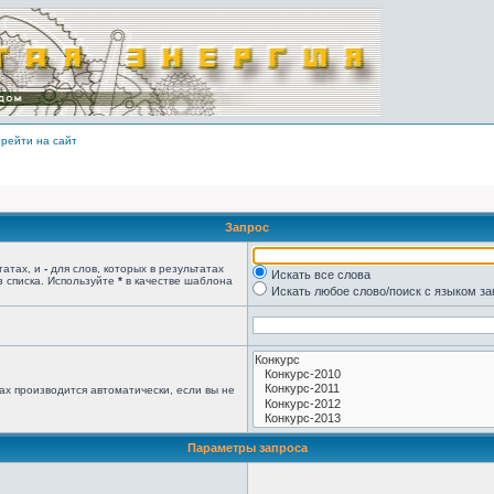
рейти на сайт
Запрос
татах, и
-
для слов, которых в результатах
Искать все слова
з списка. Используйте
*
в качестве шаблона
Искать любое слово/поиск с языком з
ах производится автоматически, если вы не
Параметры запроса