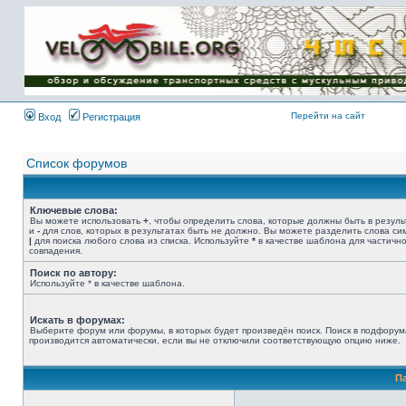
Имя пользователя:
Пароль:
{ LOG_ME_IN_SHORT
}
Перейти на сайт
Вход
Регистрация
Список форумов
Ключевые слова:
Вы можете использовать
+
, чтобы определить слова, которые должны быть в резуль
и
-
для слов, которых в результатах быть не должно. Вы можете разделить слова с
|
для поиска любого слова из списка. Используйте
*
в качестве шаблона для частичн
совпадения.
Поиск по автору:
Используйте * в качестве шаблона.
Искать в форумах:
Выберите форум или форумы, в которых будет произведён поиск. Поиск в подфорум
производится автоматически, если вы не отключили соответствующую опцию ниже.
П