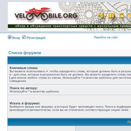
Имя пользователя:
Пароль:
{ LOG_ME_IN_SHORT
}
Перейти на сайт
Вход
Регистрация
Список форумов
Ключевые слова:
Вы можете использовать
+
, чтобы определить слова, которые должны быть в резуль
и
-
для слов, которых в результатах быть не должно. Вы можете разделить слова с
|
для поиска любого слова из списка. Используйте
*
в качестве шаблона для частичн
совпадения.
Поиск по автору:
Используйте * в качестве шаблона.
Искать в форумах:
Выберите форум или форумы, в которых будет произведён поиск. Поиск в подфорум
производится автоматически, если вы не отключили соответствующую опцию ниже.
П