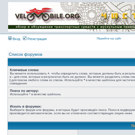
Имя пользователя:
Пароль:
{ LOG_ME_IN_SHORT
}
Перейти на сайт
Вход
Регистрация
Список форумов
Ключевые слова:
Вы можете использовать
+
, чтобы определить слова, которые должны быть в резуль
и
-
для слов, которых в результатах быть не должно. Вы можете разделить слова с
|
для поиска любого слова из списка. Используйте
*
в качестве шаблона для частичн
совпадения.
Поиск по автору:
Используйте * в качестве шаблона.
Искать в форумах:
Выберите форум или форумы, в которых будет произведён поиск. Поиск в подфорум
производится автоматически, если вы не отключили соответствующую опцию ниже.
П