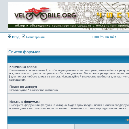
Имя пользователя:
Пароль:
{ LOG_ME_IN_SHORT
}
Перейти на сайт
Вход
Регистрация
Список форумов
Ключевые слова:
Вы можете использовать
+
, чтобы определить слова, которые должны быть в резуль
и
-
для слов, которых в результатах быть не должно. Вы можете разделить слова с
|
для поиска любого слова из списка. Используйте
*
в качестве шаблона для частичн
совпадения.
Поиск по автору:
Используйте * в качестве шаблона.
Искать в форумах:
Выберите форум или форумы, в которых будет произведён поиск. Поиск в подфорум
производится автоматически, если вы не отключили соответствующую опцию ниже.
П