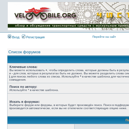
Имя пользователя:
Пароль:
{ LOG_ME_IN_SHORT
}
Перейти на сайт
Вход
Регистрация
Список форумов
Ключевые слова:
Вы можете использовать
+
, чтобы определить слова, которые должны быть в резуль
и
-
для слов, которых в результатах быть не должно. Вы можете разделить слова с
|
для поиска любого слова из списка. Используйте
*
в качестве шаблона для частичн
совпадения.
Поиск по автору:
Используйте * в качестве шаблона.
Искать в форумах:
Выберите форум или форумы, в которых будет произведён поиск. Поиск в подфорум
производится автоматически, если вы не отключили соответствующую опцию ниже.
П