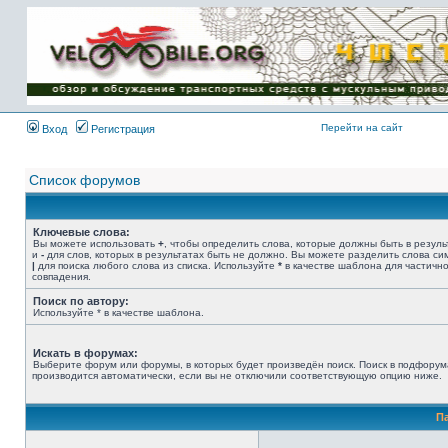
Имя пользователя:
Пароль:
{ LOG_ME_IN_SHORT
}
Перейти на сайт
Вход
Регистрация
Список форумов
Ключевые слова:
Вы можете использовать
+
, чтобы определить слова, которые должны быть в резуль
и
-
для слов, которых в результатах быть не должно. Вы можете разделить слова с
|
для поиска любого слова из списка. Используйте
*
в качестве шаблона для частичн
совпадения.
Поиск по автору:
Используйте * в качестве шаблона.
Искать в форумах:
Выберите форум или форумы, в которых будет произведён поиск. Поиск в подфорум
производится автоматически, если вы не отключили соответствующую опцию ниже.
П