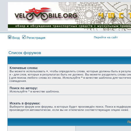
Имя пользователя:
Пароль:
{ LOG_ME_IN_SHORT
}
Перейти на сайт
Вход
Регистрация
Список форумов
Ключевые слова:
Вы можете использовать
+
, чтобы определить слова, которые должны быть в резуль
и
-
для слов, которых в результатах быть не должно. Вы можете разделить слова с
|
для поиска любого слова из списка. Используйте
*
в качестве шаблона для частичн
совпадения.
Поиск по автору:
Используйте * в качестве шаблона.
Искать в форумах:
Выберите форум или форумы, в которых будет произведён поиск. Поиск в подфорум
производится автоматически, если вы не отключили соответствующую опцию ниже.
П