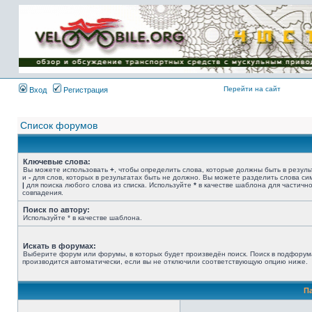
Имя пользователя:
Пароль:
{ LOG_ME_IN_SHORT
}
Перейти на сайт
Вход
Регистрация
Список форумов
Ключевые слова:
Вы можете использовать
+
, чтобы определить слова, которые должны быть в резуль
и
-
для слов, которых в результатах быть не должно. Вы можете разделить слова с
|
для поиска любого слова из списка. Используйте
*
в качестве шаблона для частичн
совпадения.
Поиск по автору:
Используйте * в качестве шаблона.
Искать в форумах:
Выберите форум или форумы, в которых будет произведён поиск. Поиск в подфорум
производится автоматически, если вы не отключили соответствующую опцию ниже.
П