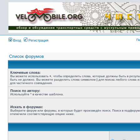
Имя пользователя:
Пароль:
{ LOG_ME_IN_SHORT
}
Пе
Вход
Регистрация
Список форумов
Ключевые слова:
Вы можете использовать
+
, чтобы определить слова, которые должны быть в резуль
быть не должно. Вы можете разделить слова символом
|
для поиска любого слова и
для частичного совпадения.
Поиск по автору:
Используйте * в качестве шаблона.
Искать в форумах:
Выберите форум или форумы, в которых будет произведён поиск. Поиск в подфорум
отключили соответствующую опцию ниже.