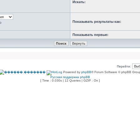
Искать:
Показывать результаты как:
ю
Показывать первые:
Перейти:
Powered by
phpBB
® Forum Software © phpBB Grou
Русская поддержка phpBB
[ Time : 0.030s | 12 Queries | GZIP : On ]