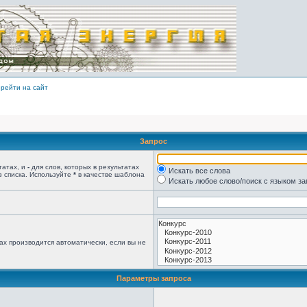
рейти на сайт
Запрос
татах, и
-
для слов, которых в результатах
Искать все слова
з списка. Используйте
*
в качестве шаблона
Искать любое слово/поиск с языком з
ах производится автоматически, если вы не
Параметры запроса