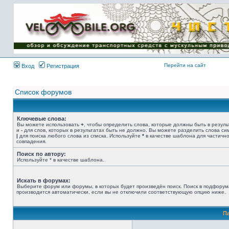
Имя пользователя:
Пароль:
{ LOG_ME_IN_SHORT
}
Перейти на сайт
Вход
Регистрация
Список форумов
Ключевые слова:
Вы можете использовать
+
, чтобы определить слова, которые должны быть в резуль
и
-
для слов, которых в результатах быть не должно. Вы можете разделить слова с
|
для поиска любого слова из списка. Используйте
*
в качестве шаблона для частичн
совпадения.
Поиск по автору:
Используйте * в качестве шаблона.
Искать в форумах:
Выберите форум или форумы, в которых будет произведён поиск. Поиск в подфорум
производится автоматически, если вы не отключили соответствующую опцию ниже.
П