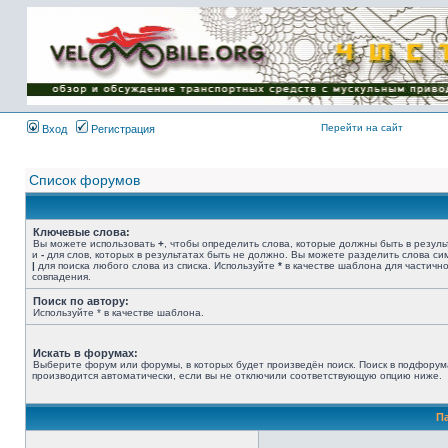
Имя пользователя:
Пароль:
{ LOG_ME_IN_SHORT
}
Перейти на сайт
Вход
Регистрация
Список форумов
Ключевые слова:
Вы можете использовать
+
, чтобы определить слова, которые должны быть в резуль
и
-
для слов, которых в результатах быть не должно. Вы можете разделить слова с
|
для поиска любого слова из списка. Используйте
*
в качестве шаблона для частичн
совпадения.
Поиск по автору:
Используйте * в качестве шаблона.
Искать в форумах:
Выберите форум или форумы, в которых будет произведён поиск. Поиск в подфорум
производится автоматически, если вы не отключили соответствующую опцию ниже.
П