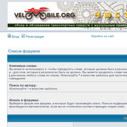
Имя пользователя:
Пароль:
{ LOG_ME_IN_SHORT
}
Перейти на сайт
Вход
Регистрация
Список форумов
Ключевые слова:
Вы можете использовать
+
, чтобы определить слова, которые должны быть в резуль
и
-
для слов, которых в результатах быть не должно. Вы можете разделить слова с
|
для поиска любого слова из списка. Используйте
*
в качестве шаблона для частичн
совпадения.
Поиск по автору:
Используйте * в качестве шаблона.
Искать в форумах:
Выберите форум или форумы, в которых будет произведён поиск. Поиск в подфорум
производится автоматически, если вы не отключили соответствующую опцию ниже.
П