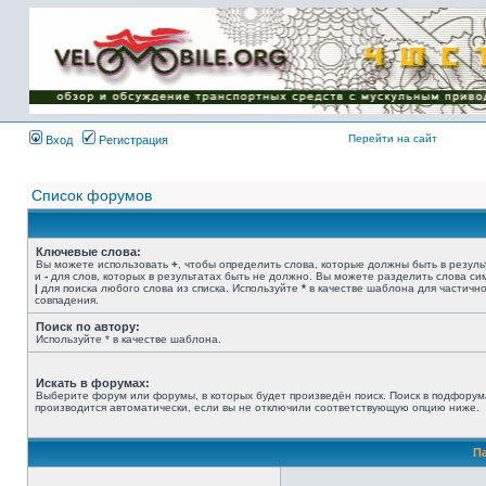
Имя пользователя:
Пароль:
{ LOG_ME_IN_SHORT
}
Перейти на сайт
Вход
Регистрация
Список форумов
Ключевые слова:
Вы можете использовать
+
, чтобы определить слова, которые должны быть в резуль
и
-
для слов, которых в результатах быть не должно. Вы можете разделить слова с
|
для поиска любого слова из списка. Используйте
*
в качестве шаблона для частичн
совпадения.
Поиск по автору:
Используйте * в качестве шаблона.
Искать в форумах:
Выберите форум или форумы, в которых будет произведён поиск. Поиск в подфорум
производится автоматически, если вы не отключили соответствующую опцию ниже.
П